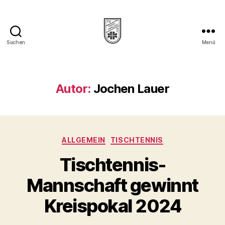
Suchen
Menü
TV
1912
Trais-
Horloff
Autor:
Jochen Lauer
e.V.
Kategorien
ALLGEMEIN
TISCHTENNIS
Tischtennis-
Mannschaft gewinnt
Kreispokal 2024