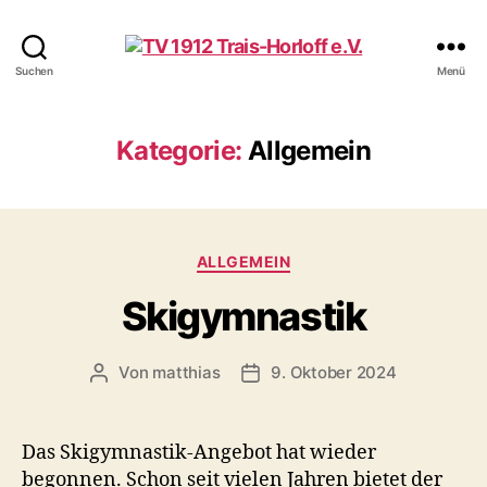
TV
Suchen
Menü
1912
Trais-
Horloff
Kategorie:
Allgemein
e.V.
Kategorien
ALLGEMEIN
Skigymnastik
Von
matthias
9. Oktober 2024
Beitragsautor
Veröffentlichungsdatum
Das Skigymnastik-Angebot hat wieder
begonnen. Schon seit vielen Jahren bietet der