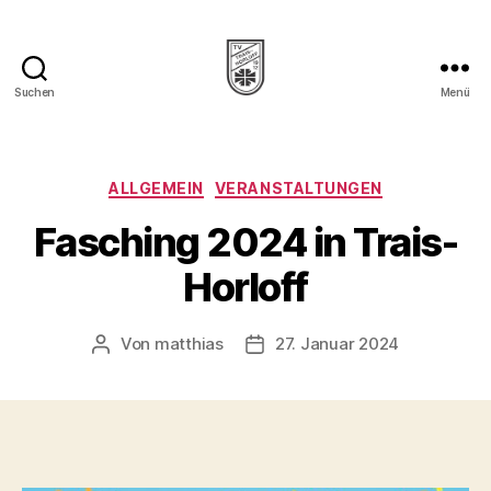
Suchen
Menü
TV
1912
Trais-
Horloff
Kategorien
ALLGEMEIN
VERANSTALTUNGEN
e.V.
Fasching 2024 in Trais-
Horloff
Von
matthias
27. Januar 2024
Beitragsautor
Veröffentlichungsdatum