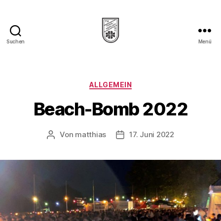
Suchen
Menü
TV
1912
Trais-
Horloff
Kategorien
ALLGEMEIN
e.V.
Beach-Bomb 2022
Von
matthias
17. Juni 2022
Beitragsautor
Veröffentlichungsdatum